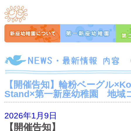
【開催告知】輪粉ベーグル×Kondo
Stand×第一新座幼稚園 地
2026年1月9日
【開催告知】