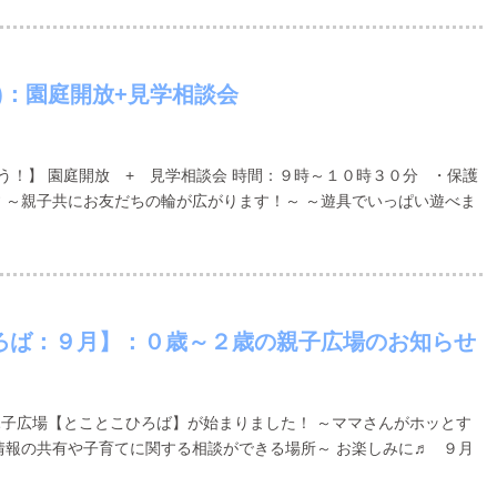
)：園庭開放+見学相談会
う！】 園庭開放 + 見学相談会 時間：９時～１０時３０分 ・保護
 ～親子共にお友だちの輪が広がります！～ ～遊具でいっぱい遊べま
ろば：９月】：０歳～２歳の親子広場のお知らせ
子広場【とことこひろば】が始まりました！ ～ママさんがホッとす
情報の共有や子育てに関する相談ができる場所～ お楽しみに♬ ９月