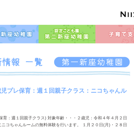
歳児プレ保育：週１回親子クラス：ニコちゃんル
レ保育：週１回親子クラス) 対象年齢・・・２歳児：令和４年４月２日
にニコちゃんルームの無料体験を行います。 １月２０日(月)・２８日