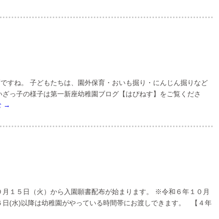
ですね。 子どもたちは、園外保育・おいも掘り・にんじん掘りなど
いざっ子の様子は第一新座幼稚園ブログ【はぴねす】をご覧くださ
む
→
０月１５日（火）から入園願書配布が始まります。 ※令和６年１０月
６日(水)以降は幼稚園がやっている時間帯にお渡しできます。 【４年