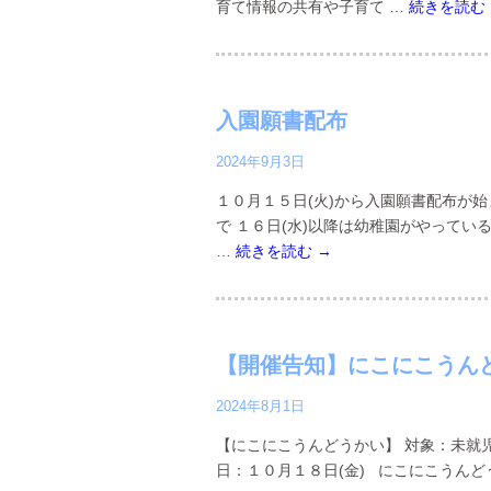
育て情報の共有や子育て …
続きを読む
入園願書配布
2024年9月3日
１０月１５日(火)から入園願書配布が
で １６日(水)以降は幼稚園がやってい
…
続きを読む
→
【開催告知】にこにこうん
2024年8月1日
【にこにこうんどうかい】 対象：未就児
日：１０月１８日(金) にこにこうん